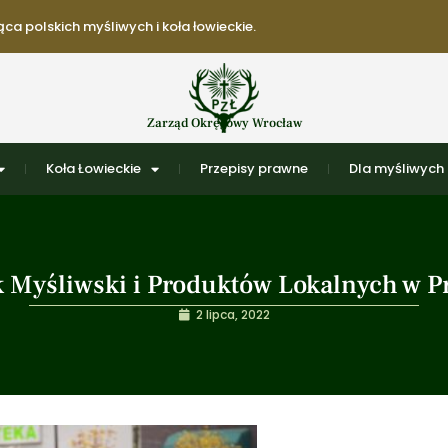
ca polskich myśliwych i koła łowieckie.
Zarząd Okręgowy Wrocław
Koła Łowieckie
Przepisy prawne
Dla myśliwych
 Myśliwski i Produktów Lokalnych w Pr
2 lipca, 2022