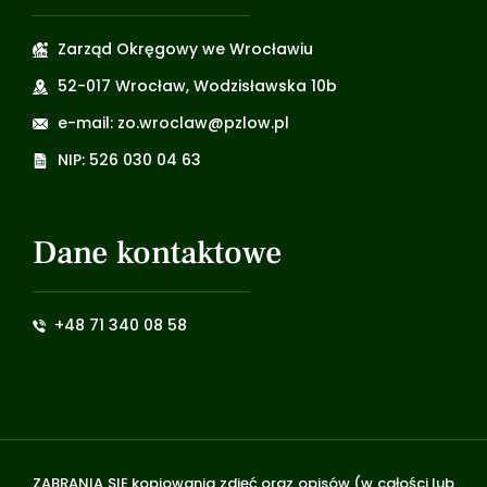
Zarząd Okręgowy we Wrocławiu
52-017 Wrocław, Wodzisławska 10b
e-mail: zo.wroclaw@pzlow.pl
NIP: 526 030 04 63
Dane kontaktowe
+48 71 340 08 58
ZABRANIA SIĘ kopiowania zdjęć oraz opisów (w całości lub