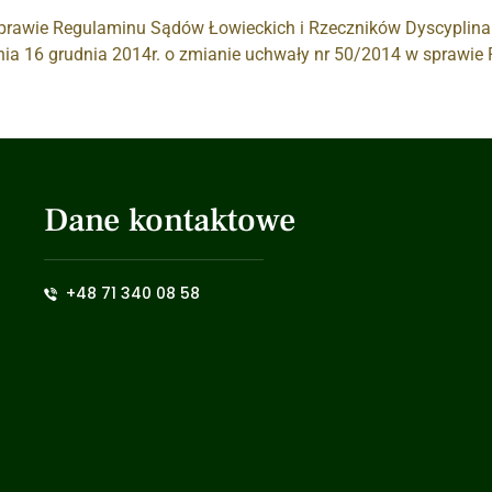
sprawie Regulaminu Sądów Łowieckich i Rzeczników Dyscyplin
nia 16 grudnia 2014r. o zmianie uchwały nr 50/2014 w sprawi
Dane kontaktowe
+48 71 340 08 58