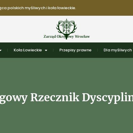
ca polskich myśliwych i koła łowieckie.
Zarząd Okręgowy Wrocław
Koła Łowieckie
Przepisy prawne
Dla myśliwych
gowy Rzecznik Dyscypli