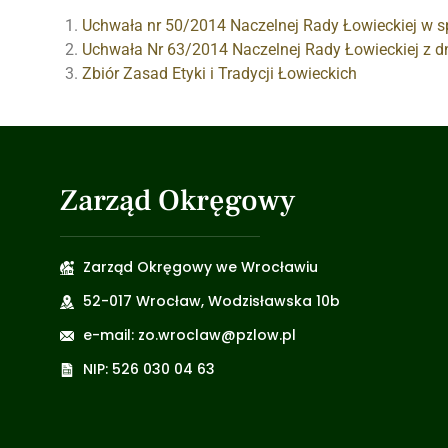
Uchwała nr 50/2014 Naczelnej Rady Łowieckiej w 
Uchwała Nr 63/2014 Naczelnej Rady Łowieckiej z d
Zbiór Zasad Etyki i Tradycji Łowieckich
Zarząd Okręgowy
Zarząd Okręgowy we Wrocławiu
52-017 Wrocław, Wodzisławska 10b
e-mail: zo.wroclaw@pzlow.pl
NIP: 526 030 04 63