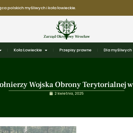
ca polskich myśliwych i koła łowieckie.
Zarząd Okręgowy Wrocław
Koła Łowieckie
Przepisy prawne
Dla myśliwych
żołnierzy Wojska Obrony Terytorialnej
2 kwietnia, 2025