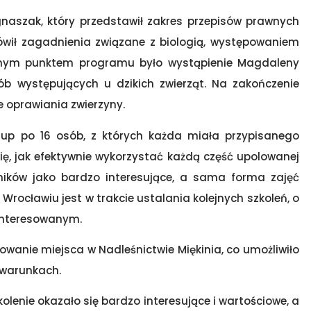
naszak, który przedstawił zakres przepisów prawnych
ówił zagadnienia związane z biologią, występowaniem
ejnym punktem programu było wystąpienie Magdaleny
rób występujących u dzikich zwierząt. Na zakończenie
e oprawiania zwierzyny.
grup po 16 osób, z których każda miała przypisanego
 się, jak efektywnie wykorzystać każdą część upolowanej
tników jako bardzo interesujące, a sama forma zajęć
rocławiu jest w trakcie ustalania kolejnych szkoleń, o
interesowanym.
wanie miejsca w Nadleśnictwie Miękinia, co umożliwiło
 warunkach.
olenie okazało się bardzo interesujące i wartościowe, a