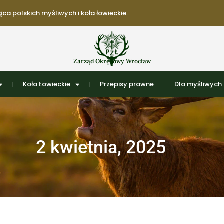
ca polskich myśliwych i koła łowieckie.
Zarząd Okręgowy Wrocław
Koła Łowieckie
Przepisy prawne
Dla myśliwych
2 kwietnia, 2025