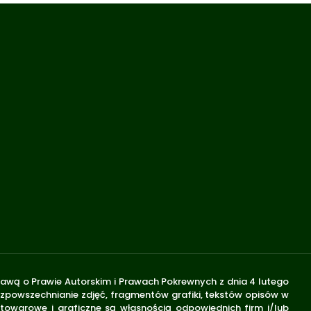
stawą o Prawie Autorskim i Prawach Pokrewnych z dnia 4 lutego
rozpowszechnianie zdjęć, fragmentów grafiki, tekstów opisów w
 towarowe i graficzne są własnością odpowiednich firm i/lub