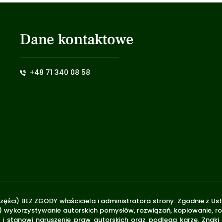
Dane kontaktowe
+48 71 340 08 58
zęści) BEZ ZGODY właściciela i administratora strony. Zgodnie z U
.170) wykorzystywanie autorskich pomysłów, rozwiązań, kopiowanie, 
i stanowi naruszenie praw autorskich oraz podlega karze. Znaki