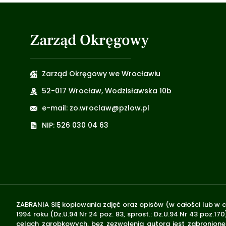
Zarząd Okręgowy
Zarząd Okręgowy we Wrocławiu
52-017 Wrocław, Wodzisławska 10b
e-mail: zo.wroclaw@pzlow.pl
NIP: 526 030 04 63
ZABRANIA SIĘ kopiowania zdjęć oraz opisów (w całości lub w c
1994 roku (Dz.U.94 Nr 24 poz. 83, sprost.: Dz.U.94 Nr 43 poz
celach zarobkowych, bez zezwolenia autora jest zabronione 