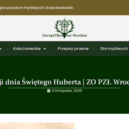
ca polskich myśliwych i koła łowieckie.
Zarząd Okręgowy Wrocław
Koła Łowieckie
Przepisy prawne
Dla myśliwych
zji dnia Świętego Huberta | ZO PZŁ Wro
3 listopada, 2025