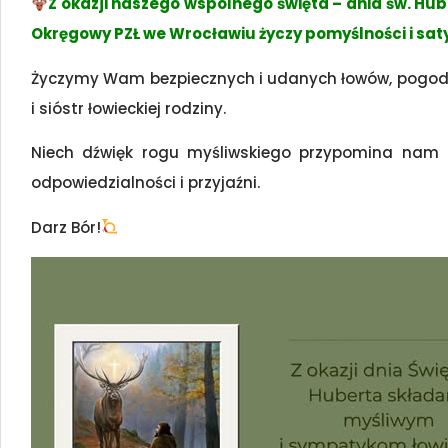
Z okazji naszego wspólnego święta – dnia św. Hub
Okręgowy PZŁ we Wrocławiu życzy pomyślności i satys
Życzymy Wam bezpiecznych i udanych łowów, pogody d
i sióstr łowieckiej rodziny.
Niech dźwięk rogu myśliwskiego przypomina nam o
odpowiedzialności i przyjaźni.
Darz Bór!