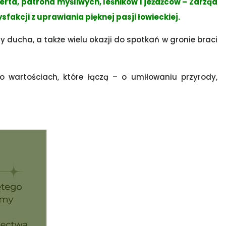
erta, patrona myśliwych, leśników i jeźdźców – Zarząd
fakcji z uprawiania pięknej pasji łowieckiej.
ucha, a także wielu okazji do spotkań w gronie braci
 wartościach, które łączą – o umiłowaniu przyrody,