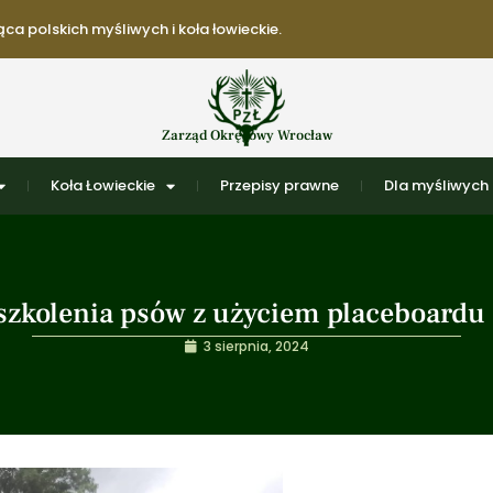
ca polskich myśliwych i koła łowieckie.
Zarząd Okręgowy Wrocław
Koła Łowieckie
Przepisy prawne
Dla myśliwych
 szkolenia psów z użyciem placeboardu 
3 sierpnia, 2024