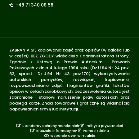
+48 71 340 08 58
ZABRANIA SIĘ kopiowania zdjęć oraz opisów (w całości lub
w części) BEZ ZGODY właściciela i administratora strony.
Zgodnie z Ustawą o Prawie Autorskim i Prawach
Pokrewnych z dnia 4 lutego 1994 roku (Dz.U.94 Nr 24 poz.
83, sprost.: Dz.U.94 Nr 43 poz.170) wykorzystywanie
autorskich pomysłów, rozwiązań, kopiowanie,
rozpowszechnianie zdjęć, fragmentów grafiki, tekstów
opisów w celach zarobkowych, bez zezwolenia autora jest
zabronione i stanowi naruszenie praw autorskich oraz
podlega karze. Znaki towarowe i graficzne są własnością
odpowiednich firm i/lub instytucji.
Standardy ochrony małoletnich
Polityka prywatności
Klauzula informacyjna
Pomoc zdalna
Wsparcie GWP Wirtualnie