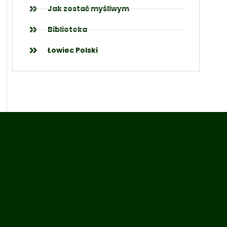
Jak zostać myśliwym
Biblioteka
Łowiec Polski