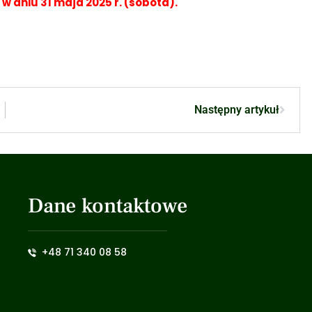
w dniu 31 maja 2025 r. (sobota).
Następny artykuł
Dane kontaktowe
+48 71 340 08 58