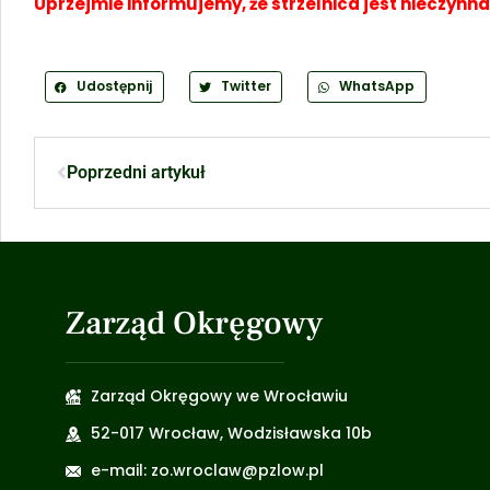
Uprzejmie informujemy, że strzelnica jest nieczynna 
Udostępnij
Twitter
WhatsApp
Poprzedni artykuł
Zarząd Okręgowy
Zarząd Okręgowy we Wrocławiu
52-017 Wrocław, Wodzisławska 10b
e-mail: zo.wroclaw@pzlow.pl