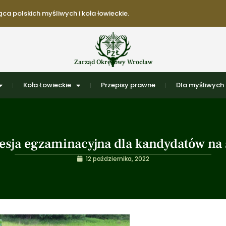
ca polskich myśliwych i koła łowieckie.
Zarząd Okręgowy Wrocław
Koła Łowieckie
Przepisy prawne
Dla myśliwych
esja egzaminacyjna dla kandydatów na 
12 października, 2022