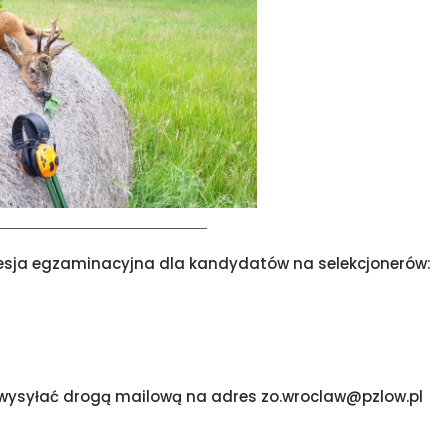
esja egzaminacyjna dla kandydatów na selekcjonerów:
 wysyłać drogą mailową na adres zo.wroclaw@pzlow.pl