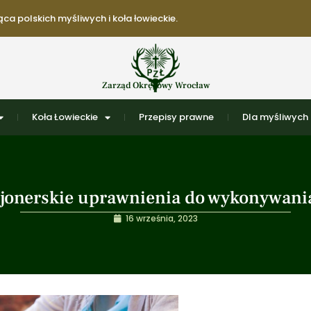
ca polskich myśliwych i koła łowieckie.
Zarząd Okręgowy Wrocław
Koła Łowieckie
Przepisy prawne
Dla myśliwych
kcjonerskie uprawnienia do wykonywani
16 września, 2023