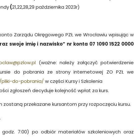
endy
(
21,22,28,29 października 2023r)
konto Zarządu Okręgowego PZŁ we Wrocławiu wpisując w
raz swoje imię i nazwisko” nr konta 07 1090 1522 0000
roclaw@pzlow.pl
(ważne: należy załączyć potwierdzenie
kursie do pobrania ze strony internetowej ZO PZŁ we
/pliki-do-pobrania/
w części Kursy i Szkolenia
ności zgłoszeń decyduje kolejność wpłat za kurs.
zostaną przekazane kursantom przy rozpoczęciu kursu.
.
d godz. 7:00) po odbiór materiałów szkoleniowych oraz