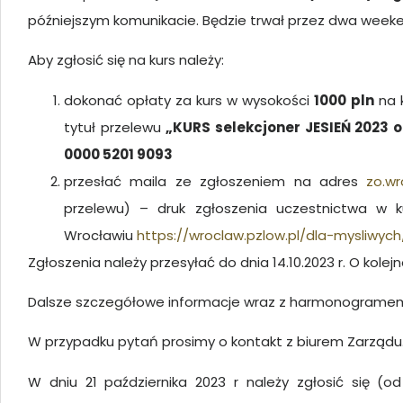
późniejszym komunikacie. Będzie trwał przez dwa week
Aby zgłosić się na kurs należy:
dokonać opłaty za kurs w wysokości
1000
pln
na 
tytuł przelewu
„KURS selekcjoner JESIEŃ 2023 o
0000 5201 9093
przesłać maila ze zgłoszeniem na adres
zo.w
przelewu) – druk zgłoszenia uczestnictwa w 
Wrocławiu
https://wroclaw.pzlow.pl/dla-mysliwych
Zgłoszenia należy przesyłać do dnia 14.10.2023 r. O kolej
Dalsze szczegółowe informacje wraz z harmonogramem 
W przypadku pytań prosimy o kontakt z biurem Zarządu
W dniu 21 października 2023 r należy zgłosić się (o