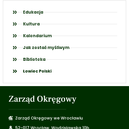
Edukacja
Kultura
Kalendarium
Jak zostać myśliwym
Biblioteka
Łowiec Polski
Zarząd Okręgowy
Zarząd Okręgowy we Wrocławiu
52-017 Wrocław, Wodzisławska 10b