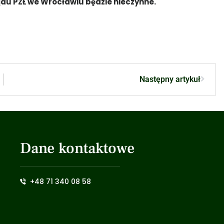
ządu PZŁ we Wrocławiu będzie nieczynne.
Następny artykuł
Dane kontaktowe
+48 71 340 08 58