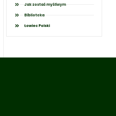
Jak zostać myśliwym
Biblioteka
Łowiec Polski