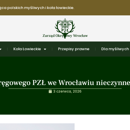
ca polskich myśliwych i koła łowieckie.
Zarząd Okręgowy Wrocław
Koła Łowieckie
Przepisy prawne
Dla myśliwych
ręgowego PZŁ we Wrocławiu nieczynne 
3 czerwca, 2026