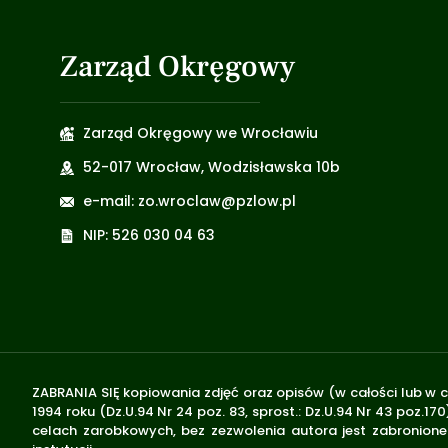
Zarząd Okręgowy
Zarząd Okręgowy we Wrocławiu
52-017 Wrocław, Wodzisławska 10b
e-mail: zo.wroclaw@pzlow.pl
NIP: 526 030 04 63
ZABRANIA SIĘ kopiowania zdjęć oraz opisów (w całości lub w c
1994 roku (Dz.U.94 Nr 24 poz. 83, sprost.: Dz.U.94 Nr 43 poz
celach zarobkowych, bez zezwolenia autora jest zabronione 