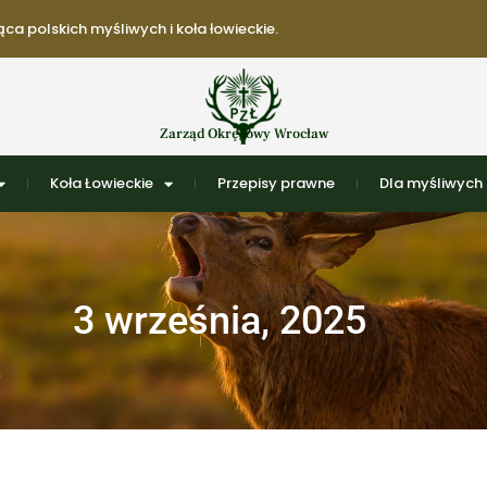
ca polskich myśliwych i koła łowieckie.
Zarząd Okręgowy Wrocław
Koła Łowieckie
Przepisy prawne
Dla myśliwych
3 września, 2025