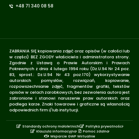
+48 71 340 08 58
ZABRANIA SIĘ kopiowania zdjęć oraz opisów (w całości lub
w części) BEZ ZGODY właściciela i administratora strony.
Zgodnie z Ustawą o Prawie Autorskim i Prawach
Pokrewnych z dnia 4 lutego 1994 roku (Dz.U.94 Nr 24 poz.
83, sprost.: Dz.U.94 Nr 43 poz.170) wykorzystywanie
autorskich pomysłów, rozwiązań, kopiowanie,
rozpowszechnianie zdjęć, fragmentów grafiki, tekstów
opisów w celach zarobkowych, bez zezwolenia autora jest
zabronione i stanowi naruszenie praw autorskich oraz
podlega karze. Znaki towarowe i graficzne są własnością
odpowiednich firm i/lub instytucji.
Standardy ochrony małoletnich
Polityka prywatności
Klauzula informacyjna
Pomoc zdalna
Wsparcie GWP Wirtualnie